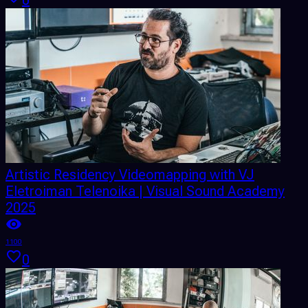
0
Artistic Residency Videomapping with VJ
Eletroiman Telenoika | Visual Sound Academy
2025
1100
0