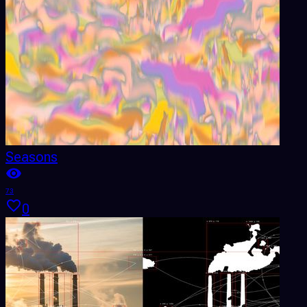
Seasons
73
0