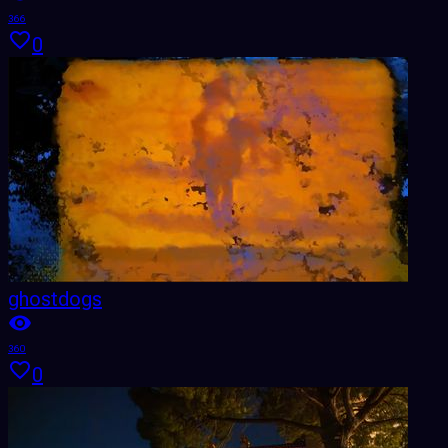
366
0
ghostdogs
360
0