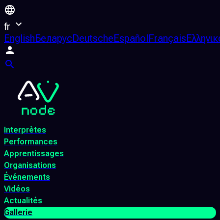
fr
English
Беларус
Deutsche
Español
Français
Ελληνικ
Interprètes
Performances
Apprentissages
Organisations
Événements
Vidéos
Actualités
Gallerie