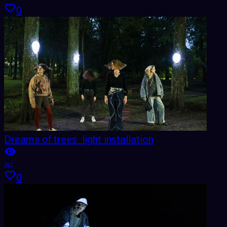
0
Dreams of trees ​ light installation
387
0