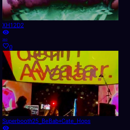
XH12D2
380
0
Superbooth25_BeBab+Cate_Hops