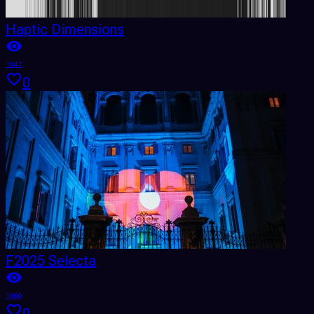
Haptic Dimensions
1047
0
F2025 Selecta
1666