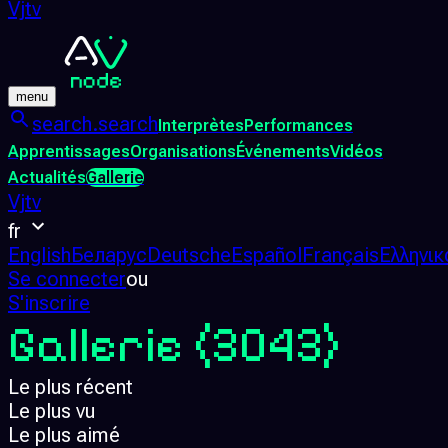
Vjtv
menu
search.search
Interprètes
Performances
Apprentissages
Organisations
Événements
Vidéos
Actualités
Gallerie
Vjtv
fr
English
Беларус
Deutsche
Español
Français
Ελληνικ
Se connecter
ou
S'inscrire
Gallerie
(3043)
Le plus récent
Le plus vu
Le plus aimé