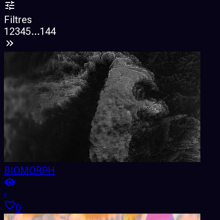
Filtres
1
2
3
4
5
...
144
BIOMORPH
9
0