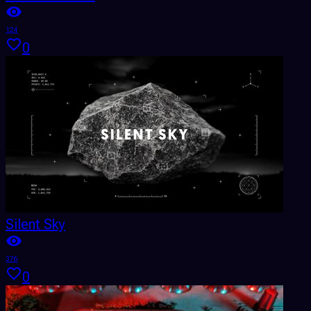
124
0
Silent Sky
376
0