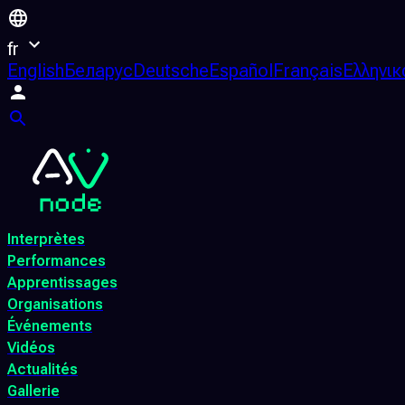
fr
English
Беларус
Deutsche
Español
Français
Ελληνικ
Interprètes
Performances
Apprentissages
Organisations
Événements
Vidéos
Actualités
Gallerie