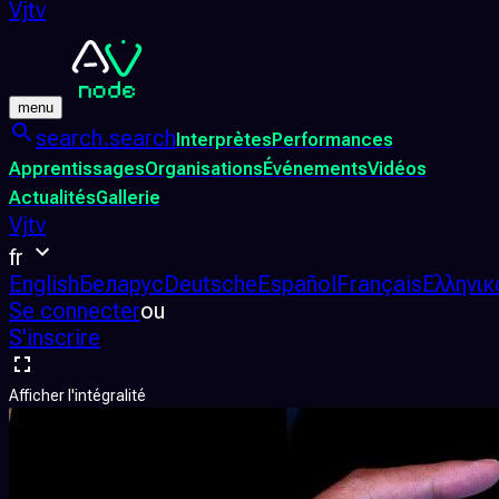
Vjtv
menu
search.search
Interprètes
Performances
Apprentissages
Organisations
Événements
Vidéos
Actualités
Gallerie
Vjtv
fr
English
Беларус
Deutsche
Español
Français
Ελληνικ
Se connecter
ou
S'inscrire
Afficher l'intégralité